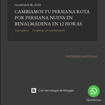
r
noviembre 18, 2025
CAMBIAMOS TU PERSIANA ROTA
a
POR PERSIANA NUEVA EN
d
BENALMÁDENA EN 12 HORAS.
a
Compartir
Publicar un comentario
s
ENTRADAS ANTIGUAS
Con tecnología de Blogger