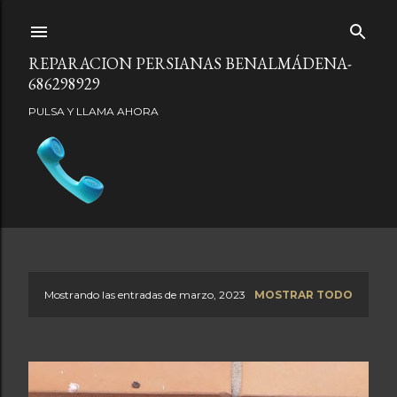
Ir al contenido principal
REPARACION PERSIANAS BENALMÁDENA-
686298929
PULSA Y LLAMA AHORA
Mostrando las entradas de marzo, 2023
MOSTRAR TODO
E
n
t